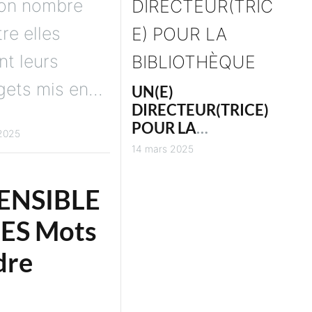
bon nombre
tre elles
nt leurs
ets mis en...
UN(E)
DIRECTEUR(TRICE)
POUR LA
 2025
BIBLIOTHÈQUE
14 mars 2025
DÉPARTEMENTALE
DE L’INDRE
ENSIBLE
ES Mots
dre