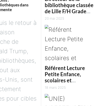
Unis :
bibliothèque classée
bliothèques dans
rmente
de Lille F/H Grade
(A)
20 mai 2025
is le retour à
aison
nche de
ald Trump,
bibliothèques,
Référent Lecture
out aux
Petite Enfance,
s-Unis, sont
scolaires et
périscolaire (h/f)
ectement
18 mars 2025
es pour cibles