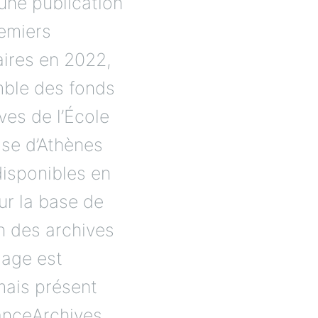
une publication
emiers
aires en 2022,
mble des fonds
ves de l’École
ise d’Athènes
disponibles en
ur la base de
n des archives
age est
ais présent
anceArchives.