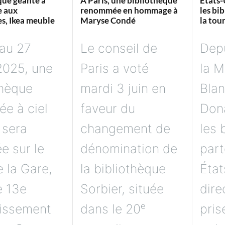
que géante à
À Paris, une bibliothèque
États-
e aux
renommée en hommage à
les bi
s, Ikea meuble
Maryse Condé
la tou
au 27
Le conseil de
Depu
 2025, une
Paris a voté
la M
thèque
mardi 3 juin en
Bla
ée à ciel
faveur du
Don
 sera
changement de
les 
ée sur le
dénomination de
part
e la Gare,
la bibliothèque
État
e 13e
Sorbier, située
dir
issement
dans le 20ᵉ
pris