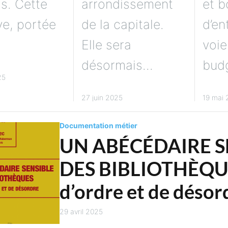
is. Cette
arrondissement
et 
ive, portée
de la capitale.
d’en
Elle sera
voie
désormais...
budg
25
27 juin 2025
19 mai
Documentation métier
UN ABÉCÉDAIRE S
DES BIBLIOTHÈQU
d’ordre et de désor
29 avril 2025