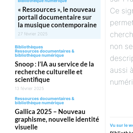
bibliothèque numérique
« Ressources », le nouveau
Ce sig
portail documentaire sur
permet
la musique contemporaine
cherch
27 février 2025
non se
Bibliothèques
Ressources documentaires &
bibliothèque numérique
descri
Snoop : l’IA au service de la
aussi à
recherche culturelle et
scientifique
numéri
13 février 2025
Ressources documentaires &
bibliothèque numérique
Gallica 2025 – Nouveau
graphisme, nouvelle identité
Vu sur le w
visuelle