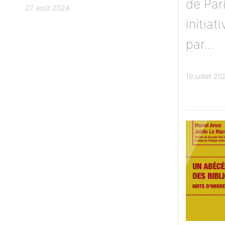
de Par
Pondichéry
27 août 2024
initiat
par...
19 juillet 20