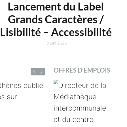
Lancement du Label
Grands Caractères /
r
Lisibilité – Accessibilité
p
19 juin 2026
OFFRES D'EMPLOIS
Archives et archivistes
Les Archives
départementales du Gers
lancent la « Grande
Collecte des Archives de
13 décembre 2024
la Libération »