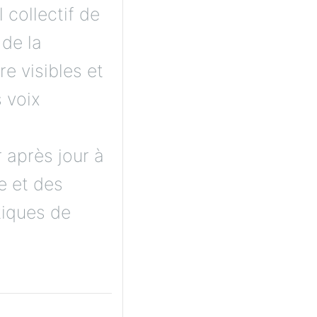
l collectif de
de la
re visibles et
s voix
é
 après jour à
e et des
tiques de