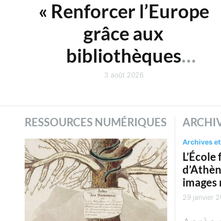
« Renforcer l’Europe
grâce aux
bibliothèques
publiques » : un rappor
3 août 2026
du Conseil de l’UE
RESSOURCES NUMÉRIQUES
ARCHIV
Archives et
L’École 
d’Athèn
images 
FranceA
29 janvier 