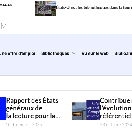
États-Unis : les bibliothèques dans la tourmente
PM
une offre d’emploi
Bibliothèques
Vu sur le web
Biblioan
Rapport des États
Contribuer
généraux de
l’évolution
la lecture pour la
référentiel
jeunesse :
national d
10 décembre 2025
26 octobre 202
restitution
compétenc