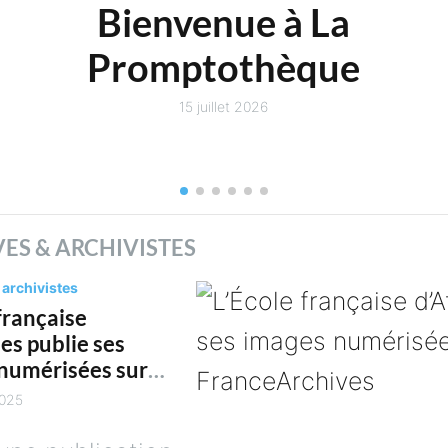
Bienvenue à La
Promptothèque
15 juillet 2026
t
ES & ARCHIVISTES
 archivistes
française
es publie ses
numérisées sur
rchives
2025