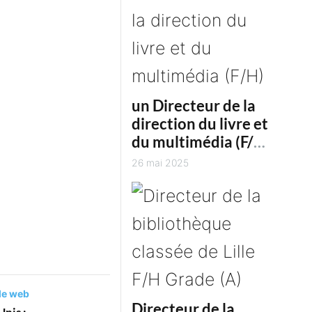
commémorations du
80e anniversaire,
les Archives
un Directeur de la
départementales du
direction du livre et
Gers organisent la «
du multimédia (F/H)
Cat A
Grande Collecte des
26 mai 2025
Archives de la
Libération...
le web
Directeur de la