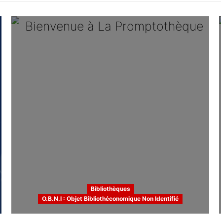
bibliothèq
territorial
Bibliothèques
O.B.N.I : Objet Bibliothéconomique Non Identifié