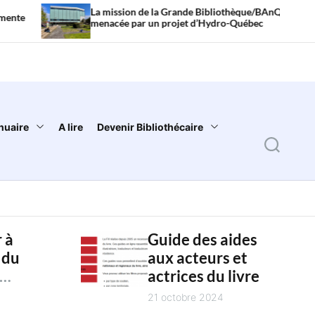
La mission de la Grande Bibliothèque/BAnQ
Litté
menacée par un projet d’Hydro-Québec
sont 
nuaire
A lire
Devenir Bibliothécaire
S
e
a
r
 à
Guide des aides
c
 du
aux acteurs et
h
actrices du livre
es
4
21 octobre 2024
es des