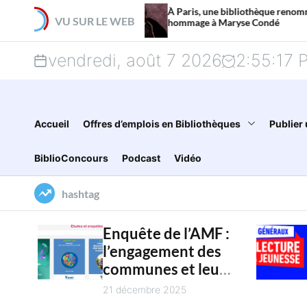
S
À Paris, une bibliothèque renommée en
VU SUR LE WEB
hommage à Maryse Condé
k
vendredi, août 7 2026
2
:
55
:
18
i
p
t
Accueil
Offres d’emplois en Bibliothèques
Publier 
o
BiblioConcours
Podcast
Vidéo
c
hashtag
o
n
Enquête de l’AMF :
l’engagement des
t
communes et leur
e
intercommunalité
21 décembre 2025
pour la culture en