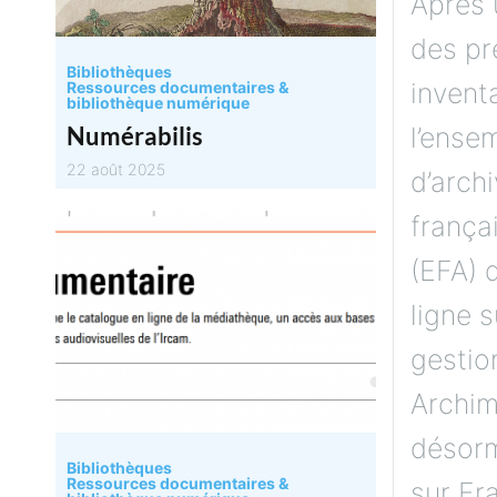
Après 
des pr
Bibliothèques
invent
Ressources documentaires &
bibliothèque numérique
Numérabilis
l’ense
22 août 2025
d’archi
frança
(EFA) 
ligne s
gestio
Archim
désorm
Bibliothèques
Ressources documentaires &
sur Fr