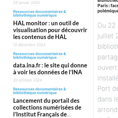
Bibliothè
29 janvier 2025
Paris : fac
polémique
Ressources documentaires &
bibliothèque numérique
HAL monitor : un outil de
Du 22 
visualisation pour découvrir
juillet
les contenus de HAL
biblio
13 décembre 2024
Ressources documentaires &
partag
bibliothèque numérique
data.ina.fr : le site qui donne
ouvert
à voir les données de l’INA
install
20 octobre 2024
Port d
Ressources documentaires &
bibliothèque numérique
dans l
Lancement du portail des
collections numérisées de
arrond
l’Institut Français de